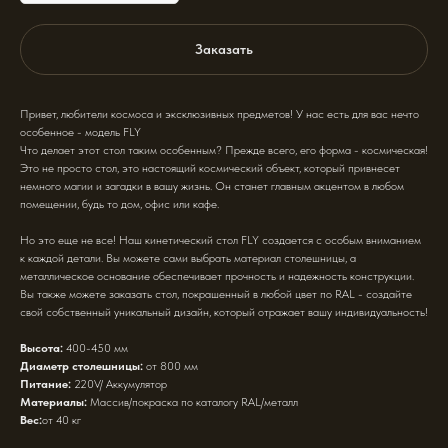
Заказать
Привет, любители космоса и эксклюзивных предметов! У нас есть для вас нечто
особенное - модель FLY
Что делает этот стол таким особенным? Прежде всего, его форма - космическая!
Это не просто стол, это настоящий космический объект, который привнесет
немного магии и загадки в вашу жизнь. Он станет главным акцентом в любом
помещении, будь то дом, офис или кафе.
Но это еще не все! Наш кинетический стол FLY создается с особым вниманием
к каждой детали. Вы можете сами выбрать материал столешницы, а
металлическое основание обеспечивает прочность и надежность конструкции.
Вы также можете заказать стол, покрашенный в любой цвет по RAL - создайте
свой собственный уникальный дизайн, который отражает вашу индивидуальность!
Высота:
400-450 мм
Диаметр столешницы:
от 800 мм
Питание:
220V/ Аккумулятор
Материалы:
Массив/покраска по каталогу RAL/металл
Вес:
от 40 кг