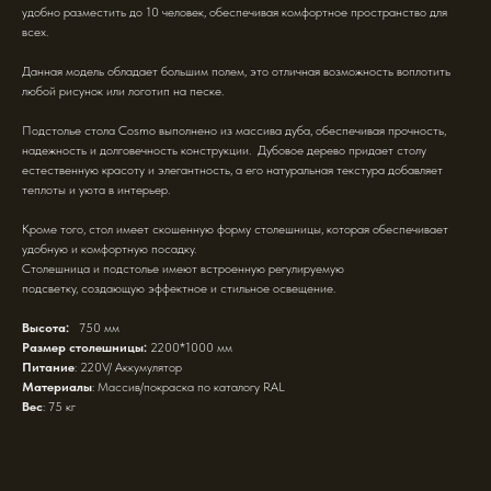
удобно разместить до 10 человек, обеспечивая комфортное пространство для
всех.
Данная модель обладает большим полем, это отличная возможность воплотить
любой рисунок или логотип на песке.
Подстолье стола Cosmo выполнено из массива дуба, обеспечивая прочность,
надежность и долговечность конструкции. Дубовое дерево придает столу
естественную красоту и элегантность, а его натуральная текстура добавляет
теплоты и уюта в интерьер.
Кроме того, стол имеет скошенную форму столешницы, которая обеспечивает
удобную и комфортную посадку.
Столешница и подстолье имеют встроенную регулируемую
подсветку, создающую эффектное и стильное освещение.
Высота:
750 мм
Размер столешницы:
2200*1000 мм
Питание
: 220V/ Аккумулятор
Материалы
: Массив/покраска по каталогу RAL
Вес
: 75 кг